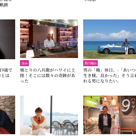
軌跡
歩み
男の極み
19歳で
焼とりの八兵衛がハワイに上
男の「極」休日。-「あいつ
力とは
陸！そこには数々の奇跡があ
生き様、良かった」そう言
った
れる男になりたい。