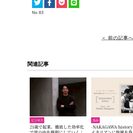
No:83
＜ 前の記事
関連記事
ビジネス
歩み
21歳で起業。徹底した効率化
-NAKAGAWA histo
で世の中を便利にしていく｜
イタリアンに旋風を巻