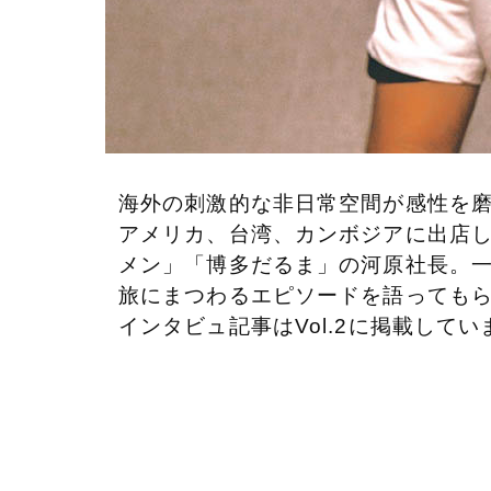
海外の刺激的な非日常空間が感性を
アメリカ、台湾、カンボジアに出店
メン」「博多だるま」の
河原社長。
旅にまつわる
エピソードを語っても
インタビュ記事はVol.2に掲載してい