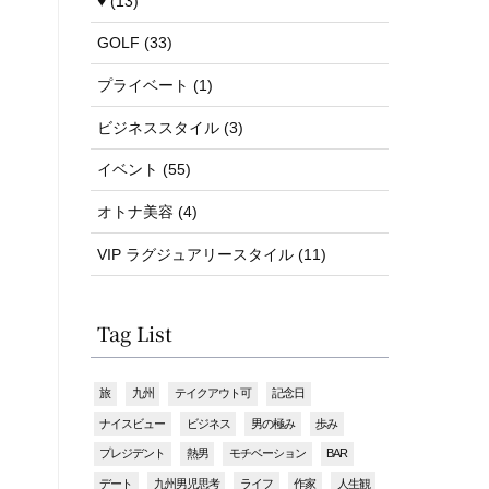
♥ (13)
GOLF (33)
プライベート (1)
ビジネススタイル (3)
イベント (55)
オトナ美容 (4)
VIP ラグジュアリースタイル (11)
Tag List
旅
九州
テイクアウト可
記念日
ナイスビュー
ビジネス
男の極み
歩み
プレジデント
熱男
モチベーション
BAR
デート
九州男児思考
ライフ
作家
人生観