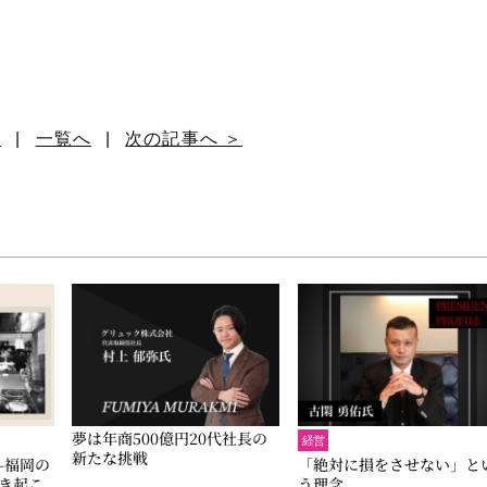
へ
|
一覧へ
|
次の記事へ ＞
夢は年商500億円20代社長の
経営
新たな挑戦
ry-福岡の
「絶対に損をさせない」と
き起こ
う理念