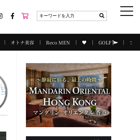
オトナ美容
Reco MEN
♥
GOLF
プラ