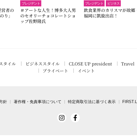
プレジデント
プレジデント
ビジネス
経営者の
＃アートな人生！博多大人男
飲食業界のカリスマが故郷
のり」
のセオリーチョコレートショ
福岡に凱旋出店！
ップ佐野隆氏
スタイル
ビジネススタイル
CLOSE UP president
Travel
プライベート
イベント
方針
著作権・免責事項について
特定商取引法に基づく表示
FIRST