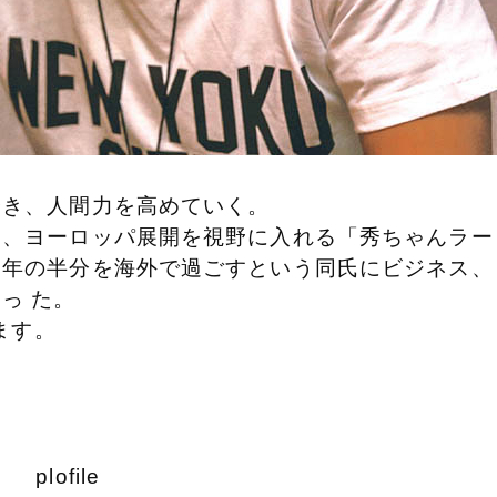
磨き、
人間力を高めていく。
し、
ヨーロッパ展開を視野に入れる「
秀ちゃんラー
一年の半分を海外で過ごすという同氏に
ビジネス、
らっ
た。
ます。
plofile