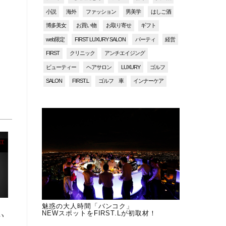
小説
海外
ファッション
男美学
はしご酒
博多美女
お買い物
お取り寄せ
ギフト
web限定
FIRST LUXURY SALON
パーティ
経営
FIRST
クリニック
アンチエイジング
ビューティー
ヘアサロン
LUXURY
ゴルフ
SALON
FIRST.L
ゴルフ 車
インナーケア
魅惑の大人時間「バンコク」
NEWスポットをFIRST.Lが初取材！
い