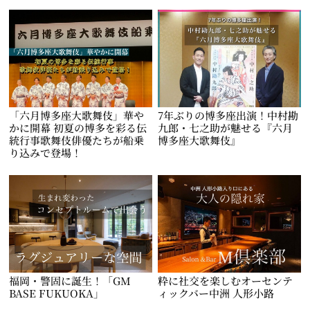
「六月博多座大歌舞伎」華や
7年ぶりの博多座出演！中村勘
かに開幕 初夏の博多を彩る伝
九郎・七之助が魅せる『六月
統行事歌舞伎俳優たちが船乗
博多座大歌舞伎』
り込みで登場！
福岡・警固に誕生！「GM
粋に社交を楽しむオーセンテ
BASE FUKUOKA」
ィックバー中洲 人形小路