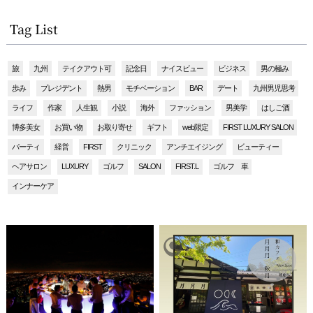
Tag List
旅
九州
テイクアウト可
記念日
ナイスビュー
ビジネス
男の極み
歩み
プレジデント
熱男
モチベーション
BAR
デート
九州男児思考
ライフ
作家
人生観
小説
海外
ファッション
男美学
はしご酒
博多美女
お買い物
お取り寄せ
ギフト
web限定
FIRST LUXURY SALON
パーティ
経営
FIRST
クリニック
アンチエイジング
ビューティー
ヘアサロン
LUXURY
ゴルフ
SALON
FIRST.L
ゴルフ 車
インナーケア