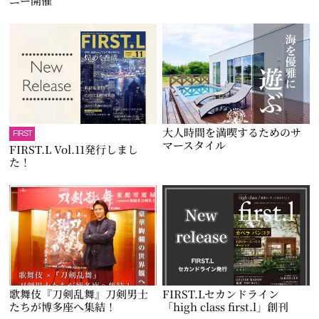
ニー開催
大人時間を満喫するためのサ
FIRST
マースタイル
FIRST.L Vol.11発行しまし
た！
歌舞伎『刀剣乱舞』刀剣男士
FIRST.Lセカンドライン
たちが博多座へ集結！
「high class first.l」創刊