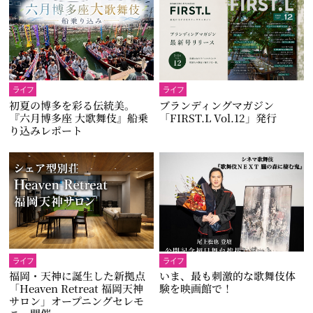
ライフ
ライフ
初夏の博多を彩る伝統美。
ブランディングマガジン
『六月博多座 大歌舞伎』船乗
「FIRST.L Vol.12」発行
り込みレポート
ライフ
ライフ
福岡・天神に誕生した新拠点
いま、最も刺激的な歌舞伎体
「Heaven Retreat 福岡天神
験を映画館で！
サロン」オープニングセレモ