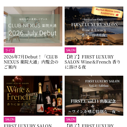
ライフ
SALON
2026年7月Debut！「CLUB
【終了】FIRST LUXURY
NEXUS 薬院大通」内覧会の
SALON Wine＆French 香り
ご案内
に溶ける夜
SALON
SALON
FIRST LUXURY SALON
【終了】FIRST LUXURY