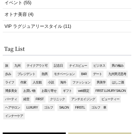
イベント (55)
オトナ美容 (4)
VIP ラグジュアリースタイル (11)
Tag List
旅
九州
テイクアウト可
記念日
ナイスビュー
ビジネス
男の極み
歩み
プレジデント
熱男
モチベーション
BAR
デート
九州男児思考
ライフ
作家
人生観
小説
海外
ファッション
男美学
はしご酒
博多美女
お買い物
お取り寄せ
ギフト
web限定
FIRST LUXURY SALON
パーティ
経営
FIRST
クリニック
アンチエイジング
ビューティー
ヘアサロン
LUXURY
ゴルフ
SALON
FIRST.L
ゴルフ 車
インナーケア