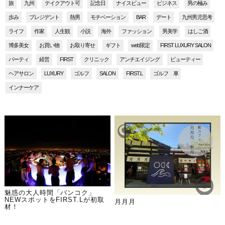
旅
九州
テイクアウト可
記念日
ナイスビュー
ビジネス
男の極み
歩み
プレジデント
熱男
モチベーション
BAR
デート
九州男児思考
ライフ
作家
人生観
小説
海外
ファッション
男美学
はしご酒
博多美女
お買い物
お取り寄せ
ギフト
web限定
FIRST LUXURY SALON
パーティ
経営
FIRST
クリニック
アンチエイジング
ビューティー
ヘアサロン
LUXURY
ゴルフ
SALON
FIRST.L
ゴルフ 車
インナーケア
魅惑の大人時間「バンコク」
NEWスポットをFIRST.Lが初取
月月月
材！