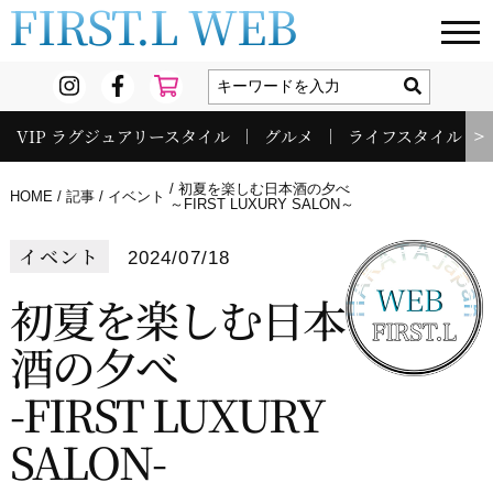
FIRST.L WEB
VIP ラグジュアリースタイル
グルメ
ライフスタイル
＞
初夏を楽しむ日本酒の夕べ
HOME
記事
イベント
～FIRST LUXURY SALON～
イベント
2024/07/18
初夏を楽しむ日本
酒の夕べ
-FIRST LUXURY
SALON-