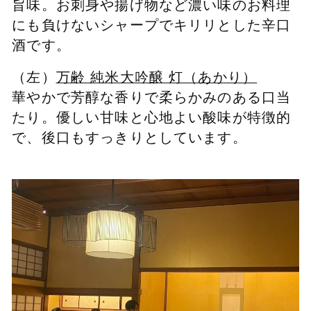
旨味。お刺身や揚げ物など濃い味のお料理
にも負けないシャープでキリリとした辛口
酒です。
（左）
万齢 純米大吟醸 灯（あかり）
華やかで芳醇な香りで柔らかみのある口当
たり。優しい甘味と心地よい酸味が特徴的
で、後口もすっきりとしています。