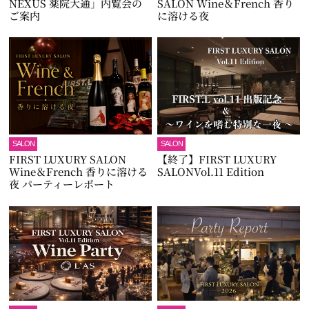
NEXUS 薬院大通」内覧会の
SALON Wine＆French 香り
ご案内
に溶ける夜
SALON
SALON
FIRST LUXURY SALON
【終了】FIRST LUXURY
Wine＆French 香りに溶ける
SALONVol.11 Edition
夜 パーティーレポート