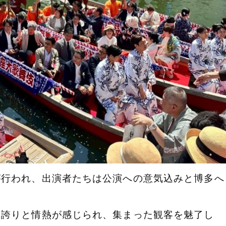
が行われ、出演者たちは公演への意気込みと
博多へ
ぐ誇りと情熱が感じら
れ、集まった観客を魅了し