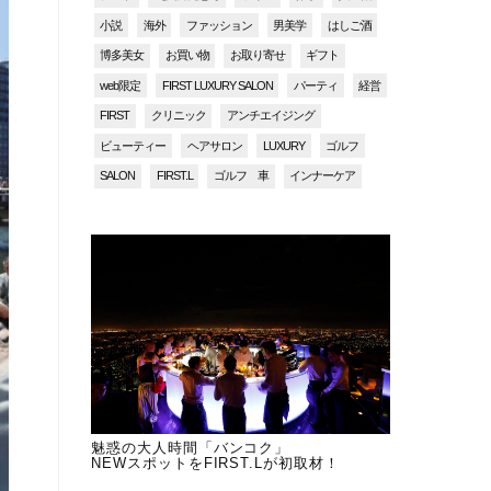
小説
海外
ファッション
男美学
はしご酒
博多美女
お買い物
お取り寄せ
ギフト
web限定
FIRST LUXURY SALON
パーティ
経営
FIRST
クリニック
アンチエイジング
ビューティー
ヘアサロン
LUXURY
ゴルフ
SALON
FIRST.L
ゴルフ 車
インナーケア
魅惑の大人時間「バンコク」
NEWスポットをFIRST.Lが初取材！