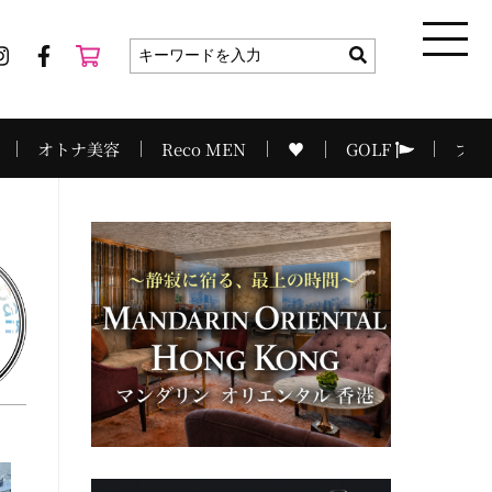
オトナ美容
Reco MEN
♥
GOLF
プラ