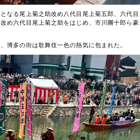
露となる尾上菊之助改め八代目尾上菊五郎、
六代目
助改め六代目尾上菊之助をはじめ、市
川團十郎ら豪
れ、博多
の街は歌舞伎一色の熱気に包まれた。