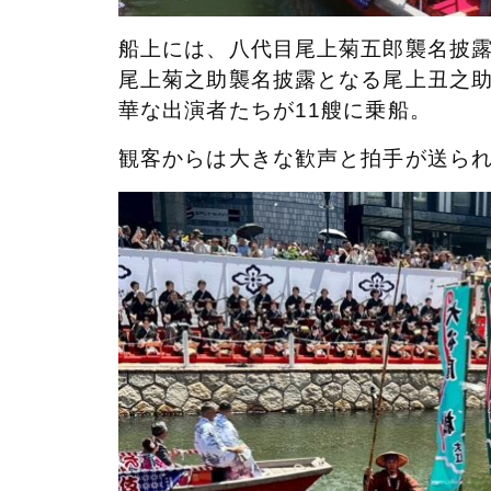
船上には、八代目尾上菊五郎襲名披
尾上菊之助襲名披露となる尾上丑之
華な出演者たちが11
艘に
乗船。
観客からは大きな歓声と拍手が送ら