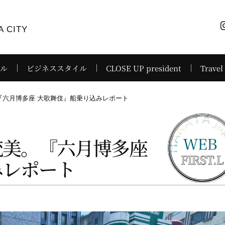
 CITY
イル
ビジネススタイル
CLOSE UP president
Travel
『六月博多座 大歌舞伎』船乗り込みレポート
統美。『六月博多座
みレポート