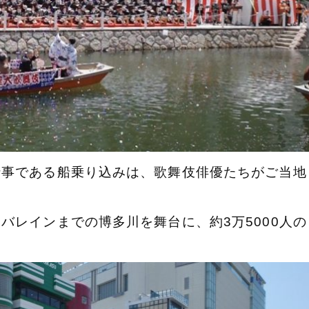
行事である船乗り込みは、歌舞伎俳優たちがご
当地
。
リバレ
インまでの博多川を舞台に、約3万5000人の