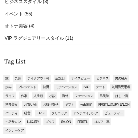
ビジネススタイル (3)
イベント (55)
オトナ美容 (4)
VIP ラグジュアリースタイル (11)
Tag List
旅
九州
テイクアウト可
記念日
ナイスビュー
ビジネス
男の極み
歩み
プレジデント
熱男
モチベーション
BAR
デート
九州男児思考
ライフ
作家
人生観
小説
海外
ファッション
男美学
はしご酒
博多美女
お買い物
お取り寄せ
ギフト
web限定
FIRST LUXURY SALON
パーティ
経営
FIRST
クリニック
アンチエイジング
ビューティー
ヘアサロン
LUXURY
ゴルフ
SALON
FIRST.L
ゴルフ 車
インナーケア