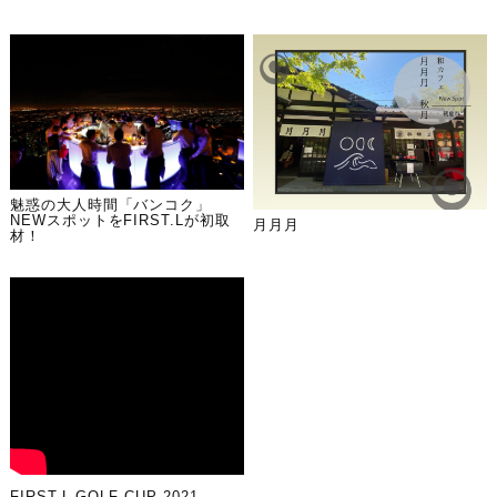
魅惑の大人時間「バンコク」
NEWスポットをFIRST.Lが初取
月月月
材！
FIRST.L GOLF CUP 2021