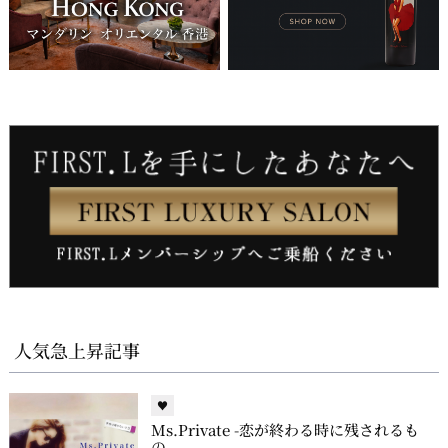
人気急上昇記事
♥
Ms.Private -恋が終わる時に残されるも
の。-