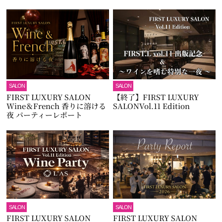
SALON
SALON
FIRST LUXURY SALON
【終了】FIRST LUXURY
Wine＆French 香りに溶ける
SALONVol.11 Edition
夜 パーティーレポート
SALON
SALON
FIRST LUXURY SALON
FIRST LUXURY SALON