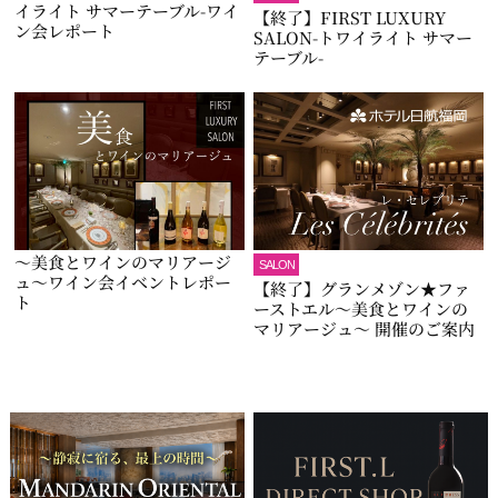
イライト サマーテーブル-ワイ
【終了】FIRST LUXURY
ン会レポート
SALON-トワイライト サマー
テーブル-
～美食とワインのマリアージ
SALON
ュ～ワイン会イベントレポー
【終了】グランメゾン★ファ
ト
ーストエル～美食とワインの
マリアージュ～ 開催のご案内