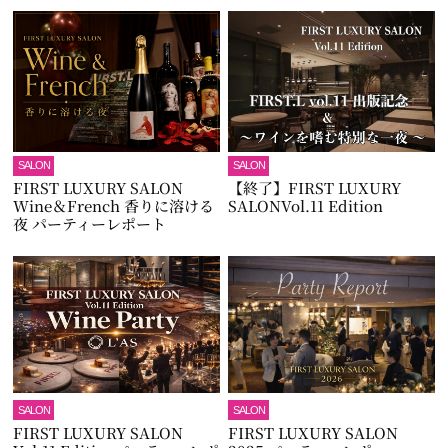
SALON
SALON
FIRST LUXURY SALON
【終了】FIRST LUXURY
Wine＆French 香りに溶ける
SALONVol.11 Edition
夜 パーティーレポート
SALON
SALON
FIRST LUXURY SALON
FIRST LUXURY SALON