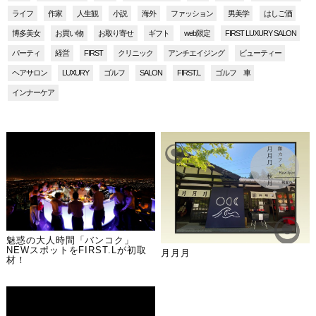
ライフ
作家
人生観
小説
海外
ファッション
男美学
はしご酒
博多美女
お買い物
お取り寄せ
ギフト
web限定
FIRST LUXURY SALON
パーティ
経営
FIRST
クリニック
アンチエイジング
ビューティー
ヘアサロン
LUXURY
ゴルフ
SALON
FIRST.L
ゴルフ 車
インナーケア
魅惑の大人時間「バンコク」
NEWスポットをFIRST.Lが初取
月月月
材！