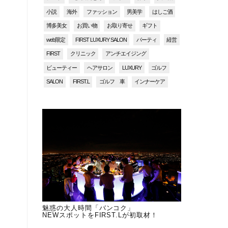
小説
海外
ファッション
男美学
はしご酒
博多美女
お買い物
お取り寄せ
ギフト
web限定
FIRST LUXURY SALON
パーティ
経営
FIRST
クリニック
アンチエイジング
ビューティー
ヘアサロン
LUXURY
ゴルフ
SALON
FIRST.L
ゴルフ 車
インナーケア
魅惑の大人時間「バンコク」
NEWスポットをFIRST.Lが初取材！