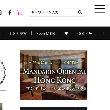
オトナ美容
Reco MEN
♥
GOLF
プラ