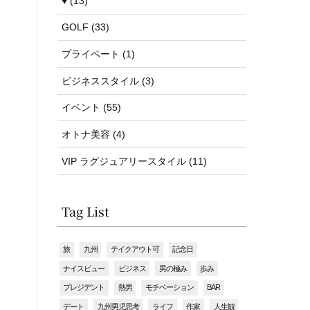
♥ (13)
GOLF (33)
プライベート (1)
ビジネススタイル (3)
イベント (55)
オトナ美容 (4)
VIP ラグジュアリースタイル (11)
Tag List
旅
九州
テイクアウト可
記念日
ナイスビュー
ビジネス
男の極み
歩み
プレジデント
熱男
モチベーション
BAR
デート
九州男児思考
ライフ
作家
人生観