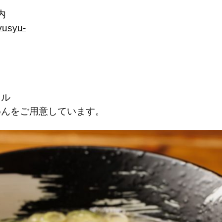
内
yusyu-
）
イル
めんをご用意しています。