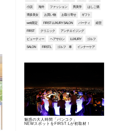
小説
海外
ファッション
男美学
はしご酒
博多美女
お買い物
お取り寄せ
ギフト
web限定
FIRST LUXURY SALON
パーティ
経営
FIRST
クリニック
アンチエイジング
ビューティー
ヘアサロン
LUXURY
ゴルフ
SALON
FIRST.L
ゴルフ 車
インナーケア
魅惑の大人時間「バンコク」
NEWスポットをFIRST.Lが初取材！