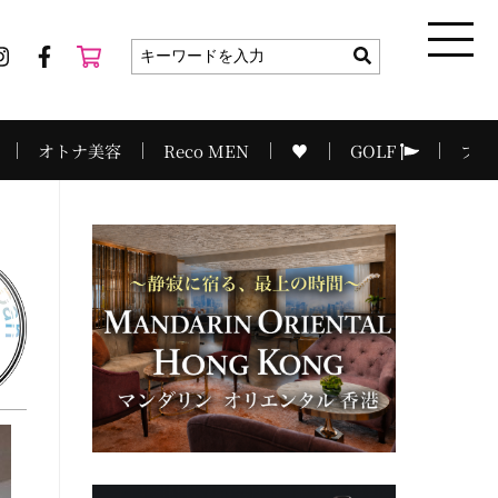
オトナ美容
Reco MEN
♥
GOLF
プラ