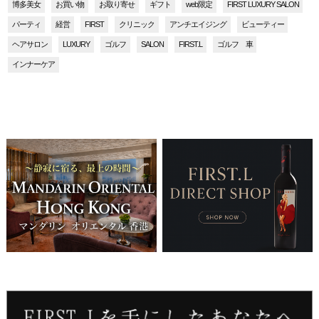
博多美女
お買い物
お取り寄せ
ギフト
web限定
FIRST LUXURY SALON
パーティ
経営
FIRST
クリニック
アンチエイジング
ビューティー
ヘアサロン
LUXURY
ゴルフ
SALON
FIRST.L
ゴルフ 車
インナーケア