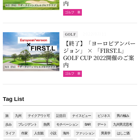
内
ゴルフ 車
GOLF
2022/07/11
【終了】「ヨーロピアンバー
ジョン」 × 「FIRST.L」
GOLF CUP 2022開催のご案
内
ゴルフ 車
Tag List
旅
九州
テイクアウト可
記念日
ナイスビュー
ビジネス
男の極み
歩み
プレジデント
熱男
モチベーション
BAR
デート
九州男児思考
ライフ
作家
人生観
小説
海外
ファッション
男美学
はしご酒