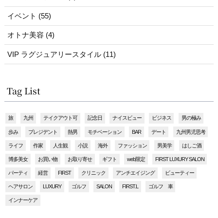
イベント (55)
オトナ美容 (4)
VIP ラグジュアリースタイル (11)
Tag List
旅
九州
テイクアウト可
記念日
ナイスビュー
ビジネス
男の極み
歩み
プレジデント
熱男
モチベーション
BAR
デート
九州男児思考
ライフ
作家
人生観
小説
海外
ファッション
男美学
はしご酒
博多美女
お買い物
お取り寄せ
ギフト
web限定
FIRST LUXURY SALON
パーティ
経営
FIRST
クリニック
アンチエイジング
ビューティー
ヘアサロン
LUXURY
ゴルフ
SALON
FIRST.L
ゴルフ 車
インナーケア