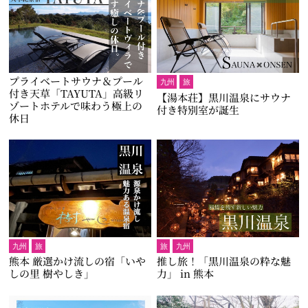
プライベートサウナ＆プール
九州
旅
付き天草「TAYUTA」高級リ
【湯本荘】黒川温泉にサウナ
ゾートホテルで味わう極上の
付き特別室が誕生
休日
九州
旅
旅
九州
熊本 厳選かけ流しの宿「いや
推し旅！「黒川温泉の粋な魅
しの里 樹やしき」
力」 in 熊本