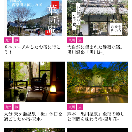
九州
旅
九州
旅
リニューアルしたお宿に行こ
大自然に包まれた静寂な宿。
う！
黒川温泉「黒川荘」
九州
旅
九州
旅
大分 天ケ瀬温泉「極」休日を
熊本「黒川温泉」至福の癒し
過ごしたい宿-天水-
と空間を味わう宿-黒川荘-