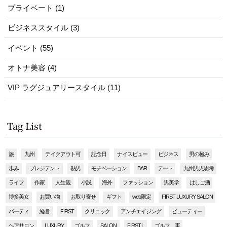
プライベート (1)
ビジネススタイル (3)
イベント (55)
オトナ美容 (4)
VIP ラグジュアリースタイル (11)
Tag List
旅
九州
テイクアウト可
記念日
ナイスビュー
ビジネス
男の極み
歩み
プレジデント
熱男
モチベーション
BAR
デート
九州男児思考
ライフ
作家
人生観
小説
海外
ファッション
男美学
はしご酒
博多美女
お買い物
お取り寄せ
ギフト
web限定
FIRST LUXURY SALON
パーティ
経営
FIRST
クリニック
アンチエイジング
ビューティー
ヘアサロン
LUXURY
ゴルフ
SALON
FIRST.L
ゴルフ 車