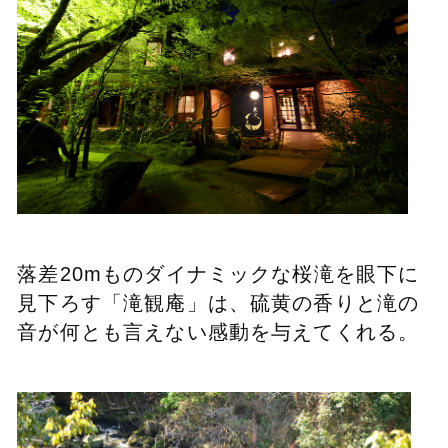
落差20mものダイナミックな
桜滝を眼下に
見下ろす「滝観庵」は、
硫黄の香りと滝の
音が何とも言えない
感動を与えてくれる。