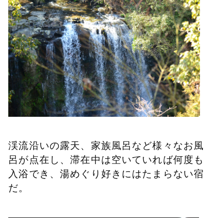
渓流沿いの露天、家族風呂など
様々なお風
呂が点在し、
滞在中は空いていれば何度も
入浴でき、
湯めぐり好きにはたまらない宿
だ。