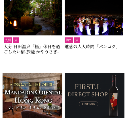
九州
旅
海外
旅
大分 日田温泉「極」休日を過
魅惑の大人時間「バンコク」
ごしたい宿-旅籠 かやうさぎ-