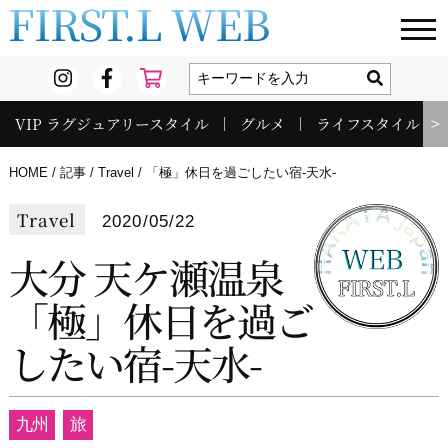
FIRST.L WEB
VIP ラグジュアリースタイル
グルメ
ライフスタイル
＞
HOME
記事
Travel
「極」休日を過ごしたい宿-天水-
Travel
2020/05/22
大分 天ケ瀬温泉
「極」休日を過ご
したい宿-天水-
九州
旅