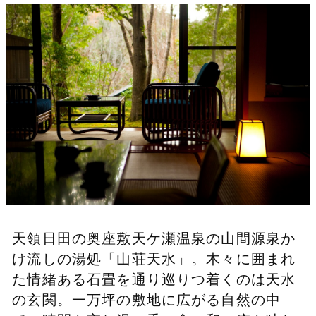
天領日田の奥座敷
天ケ瀬温泉の山間
源泉か
け流しの湯処「山荘天水」。
木々に囲まれ
た情緒ある石畳を通り
巡りつ着くのは天水
の玄関。
一万坪の敷地に広がる自然の中