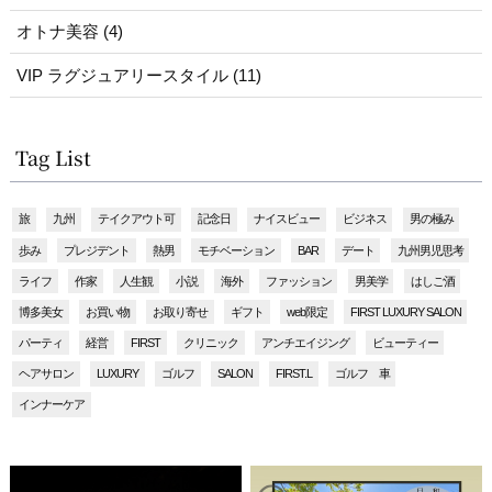
オトナ美容 (4)
VIP ラグジュアリースタイル (11)
Tag List
旅
九州
テイクアウト可
記念日
ナイスビュー
ビジネス
男の極み
歩み
プレジデント
熱男
モチベーション
BAR
デート
九州男児思考
ライフ
作家
人生観
小説
海外
ファッション
男美学
はしご酒
博多美女
お買い物
お取り寄せ
ギフト
web限定
FIRST LUXURY SALON
パーティ
経営
FIRST
クリニック
アンチエイジング
ビューティー
ヘアサロン
LUXURY
ゴルフ
SALON
FIRST.L
ゴルフ 車
インナーケア