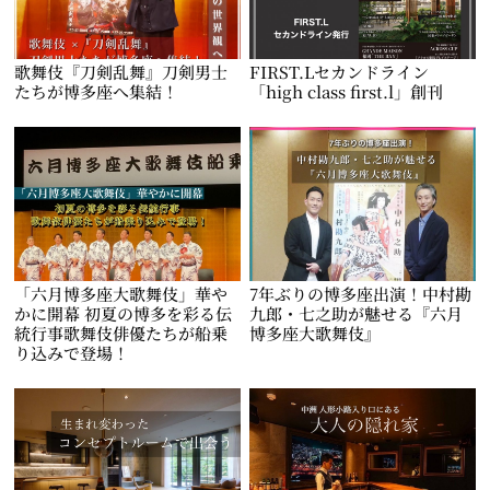
歌舞伎『刀剣乱舞』刀剣男士
FIRST.Lセカンドライン
たちが博多座へ集結！
「high class first.l」創刊
「六月博多座大歌舞伎」華や
7年ぶりの博多座出演！中村勘
かに開幕 初夏の博多を彩る伝
九郎・七之助が魅せる『六月
統行事歌舞伎俳優たちが船乗
博多座大歌舞伎』
り込みで登場！